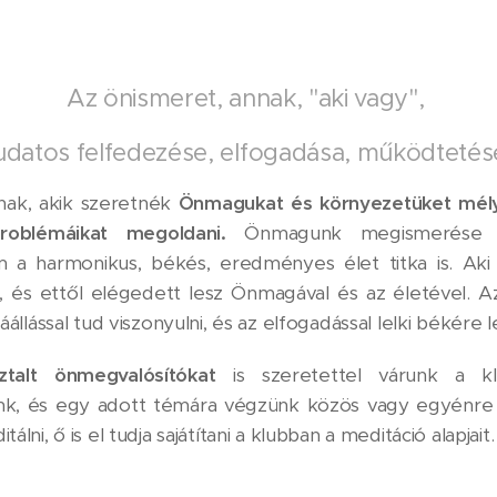
Az önismeret, annak, "aki vagy",
udatos felfedezése, elfogadása, működtetés
nak, akik szeretnék
Önmagukat és környezetüket mél
problémáikat megoldani.
Önmagunk megismerése n
 a harmonikus, békés, eredményes élet titka is. Aki
d, és ettől elégedett lesz Önmagával és az életével. A
llással tud viszonyulni, és az elfogadással lelki békére l
talt önmegvalósítókat
is szeretettel várunk a kl
unk, és egy adott témára végzünk közös vagy egyénre 
ni, ő is el tudja sajátítani a klubban a meditáció alapjait.