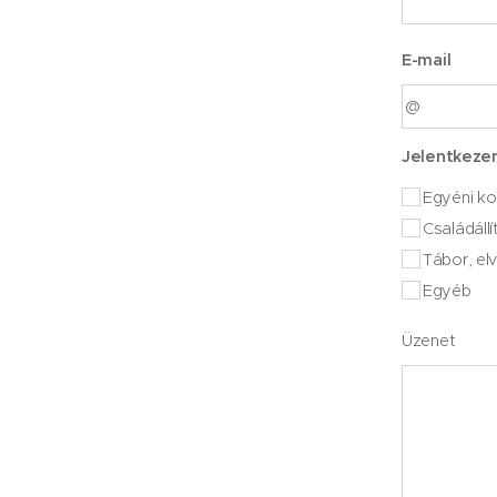
E-mail
Jelentkez
Egyéni ko
Családállí
Tábor, el
Egyéb
Üzenet