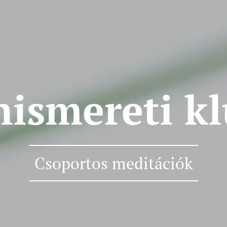
ismereti k
Csoportos meditációk