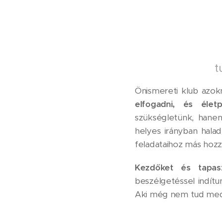
t
Önismereti klub azok
elfogadni, és élet
szükségletünk, hanem
helyes irányban hala
feladataihoz más hozzáá
Kezdőket és tapasz
beszélgetéssel indít
Aki még nem tud meditál