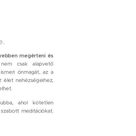
e.
yebben megérteni és
em csak alapvető
 ismeri önmagát, az a
z élet nehézségeihez,
elhet.
ubba, ahol kötetlen
szabott meditációkat.