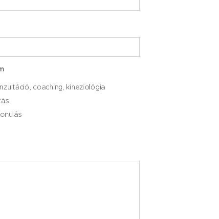
em
nzultáció, coaching, kineziológia
tás
vonulás